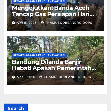
KESIAPSIAGAAN & PANDUAN EVAKUASI
Mengejutkan! Banda Aceh
Tancap Gas Persiapan Hari
Kesiapsiagaan Bencana 2026
APR 15, 2026
THAMUSCOREANDROIDOPS
KESIAPSIAGAAN & PANDUAN EVAKUASI
Bandung Dilanda Banjir
Hebat! Apakah Pemerintah
Siap? Ini Yang Terjadi!
APR 8, 2026
THAMUSCOREANDROIDOPS
Search