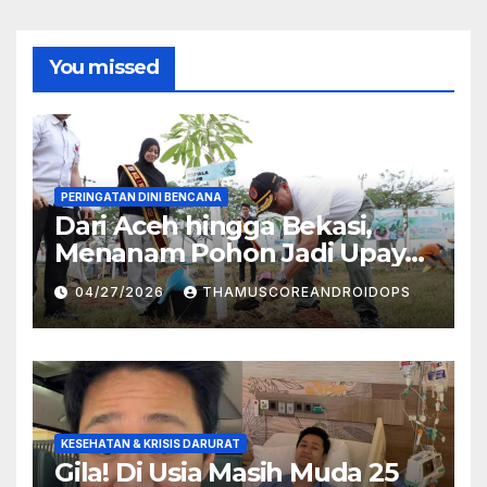
You missed
PERINGATAN DINI BENCANA
Dari Aceh hingga Bekasi,
Menanam Pohon Jadi Upaya
Redam Bencana Alam
04/27/2026
THAMUSCOREANDROIDOPS
KESEHATAN & KRISIS DARURAT
Gila! Di Usia Masih Muda 25