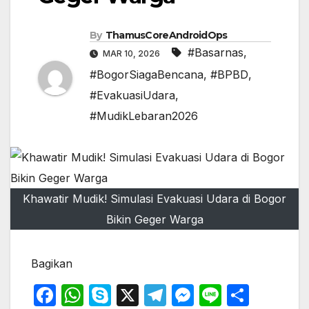
By
ThamusCoreAndroidOps
#Basarnas
,
MAR 10, 2026
#BogorSiagaBencana
,
#BPBD
,
#EvakuasiUdara
,
#MudikLebaran2026
Khawatir Mudik! Simulasi Evakuasi Udara di Bogor
Bikin Geger Warga
Bagikan
F
W
S
X
T
M
Li
S