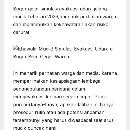
a
h
k
el
e
n
h
Bogor gelar simulasi evakuasi udara jelang
c
at
y
e
s
e
ar
mudik Lebaran 2026, menarik perhatian warga
e
s
p
gr
s
e
dan menimbulkan kekhawatiran akan risiko
b
A
e
a
e
darurat.
o
p
m
n
o
p
g
k
er
Ini menarik perhatian warga dan media, karena
memperlihatkan kesiapsiagaan lembaga
penanggulangan bencana dalam
mengevakuasi korban secara cepat. Publik
pun bertanya-tanya, apakah latihan ini hanya
prosedur rutin atau ada potensi ancaman
tersembunyi yang harus diwaspadai saat arus
mudik puncak nanti.