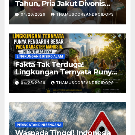
Tahun, Pria Jakut Divonis
Kanker Limfoma, Ini Dugaan
04/26/2026
THAMUSCOREANDROIDOPS
Penyebabnya
LINGKUNGAN & RISIKO ALAM
Fakta Tak Terduga!
Lingkungan Ternyata Punya
Pengaruh Besar Pada
04/25/2026
THAMUSCOREANDROIDOPS
Karakter Manusia, Ini
Penjelasannya
PERINGATAN DINI BENCANA
Waspada Tinggi! Indonesia