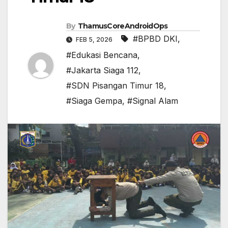
By
ThamusCoreAndroidOps
#BPBD DKI
,
FEB 5, 2026
#Edukasi Bencana
,
#Jakarta Siaga 112
,
#SDN Pisangan Timur 18
,
#Siaga Gempa
,
#Signal Alam