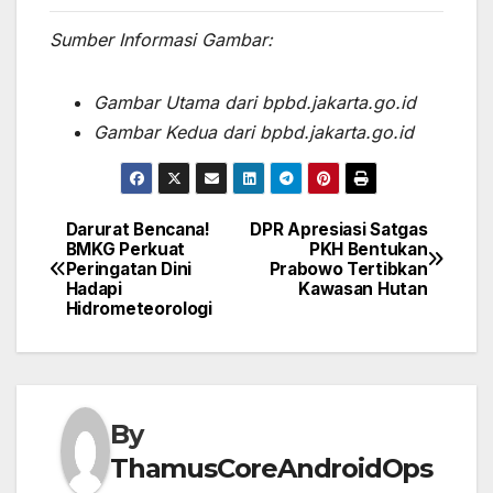
Sumber Informasi Gambar:
Gambar Utama dari bpbd.jakarta.go.id
Gambar Kedua dari bpbd.jakarta.go.id
Darurat Bencana!
DPR Apresiasi Satgas
Post
BMKG Perkuat
PKH Bentukan
Peringatan Dini
Prabowo Tertibkan
navigation
Hadapi
Kawasan Hutan
Hidrometeorologi
By
ThamusCoreAndroidOps