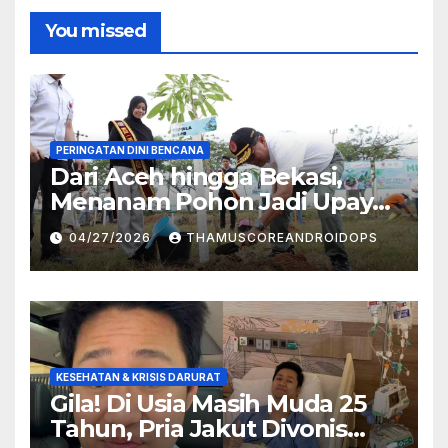
You missed
PERINGATAN DINI BENCANA
Dari Aceh hingga Bekasi,
Menanam Pohon Jadi Upaya
Redam Bencana Alam
04/27/2026
THAMUSCOREANDROIDOPS
KESEHATAN & KRISIS DARURAT
Gila! Di Usia Masih Muda 25
Tahun, Pria Jakut Divonis