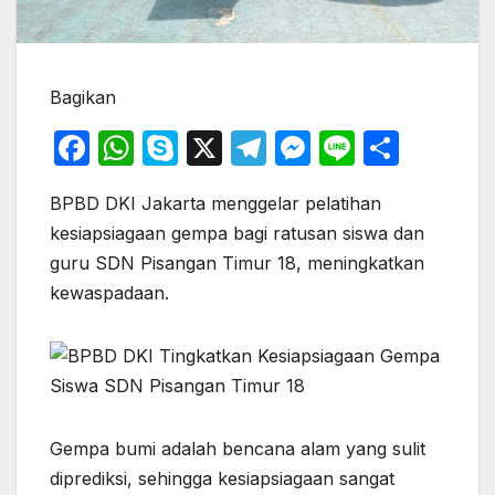
Bagikan
F
W
S
X
T
M
Li
S
a
h
k
el
e
n
h
BPBD DKI Jakarta menggelar pelatihan
c
at
y
e
s
e
ar
kesiapsiagaan gempa bagi ratusan siswa dan
e
s
p
gr
s
e
guru SDN Pisangan Timur 18, meningkatkan
b
A
e
a
e
kewaspadaan.
o
p
m
n
o
p
g
k
er
Gempa bumi adalah bencana alam yang sulit
diprediksi, sehingga kesiapsiagaan sangat