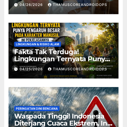
Kanker Limfoma, Ini Dugaan
04/26/2026
THAMUSCOREANDROIDOPS
Penyebabnya
LINGKUNGAN & RISIKO ALAM
Fakta Tak Terduga!
Lingkungan Ternyata Punya
Pengaruh Besar Pada
04/25/2026
THAMUSCOREANDROIDOPS
Karakter Manusia, Ini
Penjelasannya
PERINGATAN DINI BENCANA
Waspada Tinggi! Indonesia
Diterjang Cuaca Ekstrem, Ini