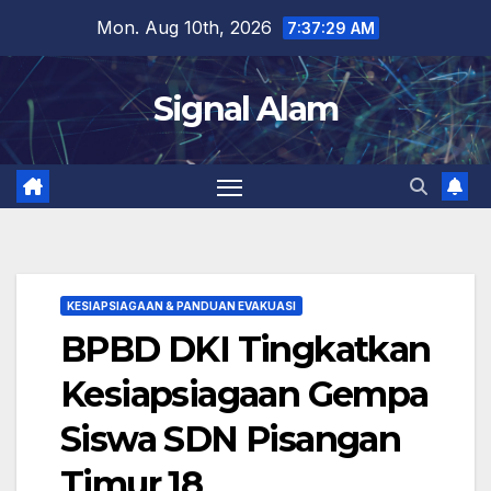
Skip
Mon. Aug 10th, 2026
7:37:30 AM
to
content
Signal Alam
KESIAPSIAGAAN & PANDUAN EVAKUASI
BPBD DKI Tingkatkan
Kesiapsiagaan Gempa
Siswa SDN Pisangan
Timur 18