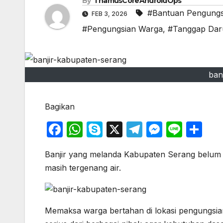
By
ThamusCoreAndroidOps
#Bantuan Pengungs
FEB 3, 2026
#Pengungsian Warga
,
#Tanggap Dar
ban
Bagikan
F
W
S
X
T
M
Li
S
a
h
k
el
e
n
h
Banjir yang melanda Kabupaten Serang belum
c
at
y
e
s
e
ar
masih tergenang air.
e
s
p
gr
s
e
b
A
e
a
e
o
p
m
n
Memaksa warga bertahan di lokasi pengungsian 