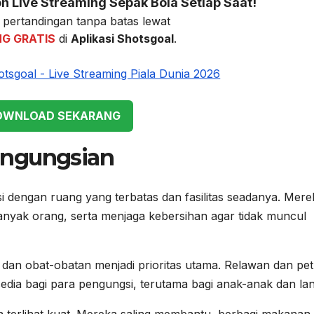
 Live Streaming Sepak Bola Setiap Saat!
pertandingan tanpa batas lewat
NG GRATIS
di
Aplikasi Shotsgoal
.
WNLOAD SEKARANG
engungsian
i dengan ruang yang terbatas dan fasilitas seadanya. Mere
banyak orang, serta menjaga kebersihan agar tidak muncul
h, dan obat-obatan menjadi prioritas utama. Relawan dan pe
dia bagi para pengungsi, terutama bagi anak-anak dan lan
rga terlihat kuat. Mereka saling membantu, berbagi makanan