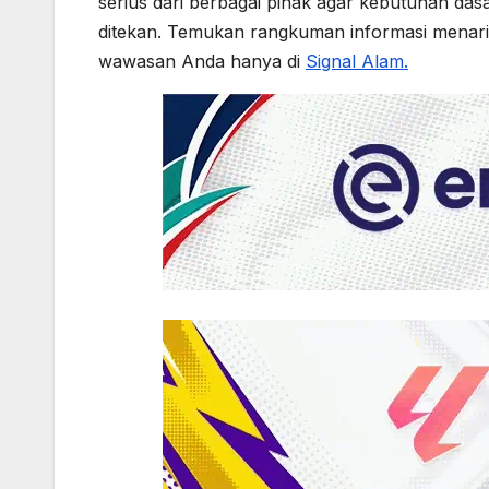
o
p
g
serius dari berbagai pihak agar kebutuhan das
k
er
ditekan. Temukan rangkuman informasi menarik
wawasan Anda hanya di
Signal Alam.