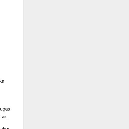
ka
tugas
sia.
, dan