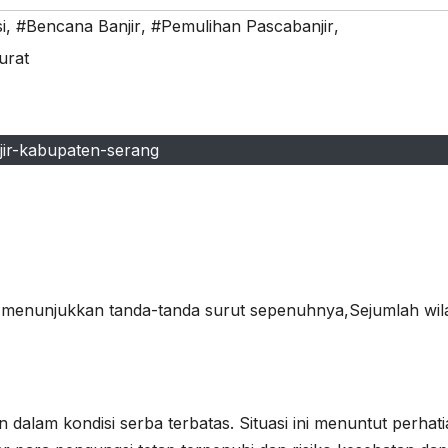
i
,
#Bencana Banjir
,
#Pemulihan Pascabanjir
,
urat
jir-kabupaten-serang
 menunjukkan tanda-tanda surut sepenuhnya,Sejumlah wil
dalam kondisi serba terbatas. Situasi ini menuntut perhat