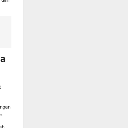
na
t
ungan
n.
ah