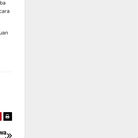
rba
cara
tuan
awa